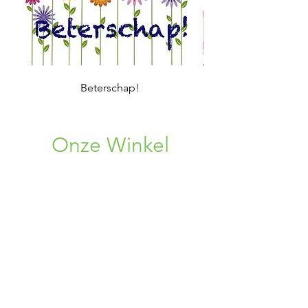
Beterschap!
Onze Winkel
Rosweg 33
1750 Lennik, BE
+32 (0) 496 08 86 38
+32 (0) 456 34 75 96
02 309 72 19
bloemen.alpina@gmail.com