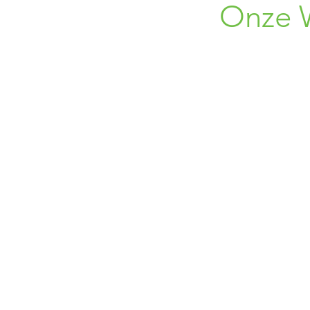
Onze 
Roswe
1750 Len
+32 (0) 496
+32 (0) 45
02 309
bloemen.alpi
Leveringen enkel in Vlaams-B