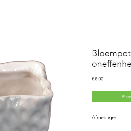
Bloemenautomaat
Webshop
Contac
Bloempot
oneffenh
Prijs
€ 8,00
Plaa
Afmetingen