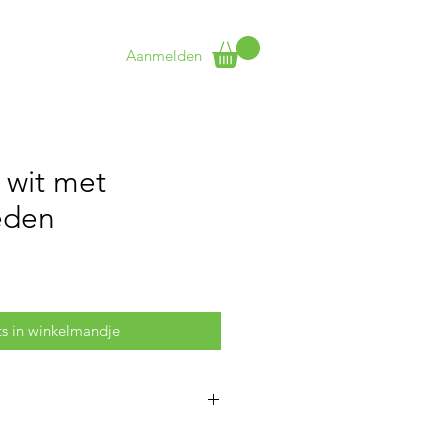
Aanmelden
t
More
 wit met
eden
ts in winkelmandje