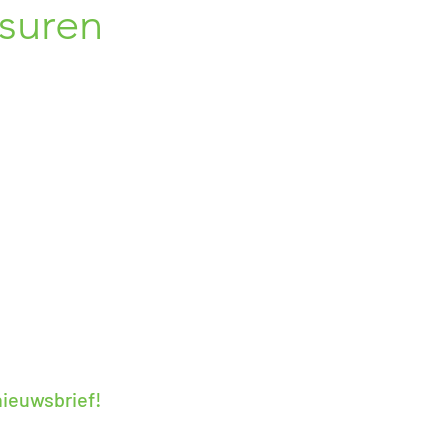
suren
- 19:00
loten
loten
 - 19:00
 19:00
- 18:00
 13:00
 nieuwsbrief!
ieuwe acties en nieuwtjes