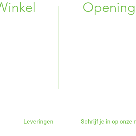
Winkel
Opening
g 33
Maandag : 10:00 
nik, BE
Dinsdag : Ges
Woensdag : Ges
 08 86 38
Donderdag : 14:00
6 34 75 96
Vrijdag : 10:00 -
 72 19
Zaterdag : 14:00 
Zondag : 10:00 -
na@gmail.com
Leveringen
Schrijf je in op onze
Blijf zo op de hoogte van n
rabant, Brusselse rand en