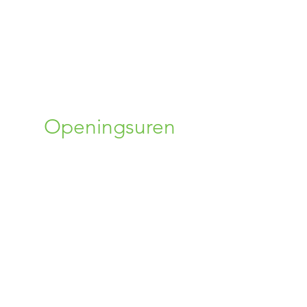
+32 (0) 456 34 75 96
02 309 72 19
bloemen.alpina@gmail.com
Openingsuren
Maandag : 10:00 - 19:00
Dinsdag : Gesloten
Woensdag : Gesloten
Donderdag : 14:00 - 19:00
Vrijdag : 10:00 - 19:00
Zaterdag : 14:00 - 18:00
Zondag : 10:00 - 13:00
Leveringen
Leveringen enkel in Vlaams-Brabant,