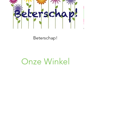
Beterschap!
Onze Winkel
Rosweg 33
1750 Lennik, BE
+32 (0) 496 08 86 38
+32 (0) 456 34 75 96
02 309 72 19
bloemen.alpina@gmail.com