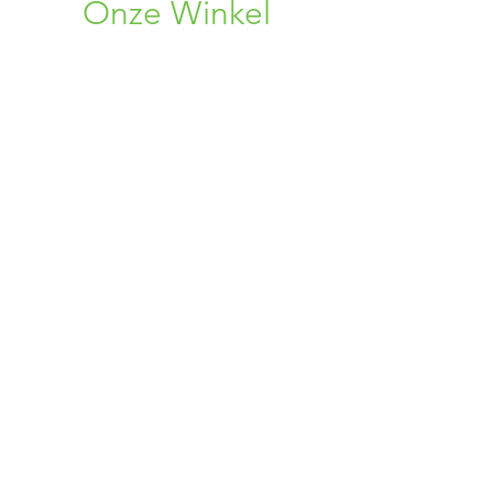
Onze Winkel
Rosweg 33
1750 Lennik, BE
+32 (0) 496 08 86 38
+32 (0) 456 34 75 96
02 309 72 19
bloemen.alpina@gmail.com
Openingsuren
Maandag : 10:00 - 19:00
Dinsdag : Gesloten
Woensdag : Gesloten
Donderdag : 14:00 - 19:00
Vrijdag : 10:00 - 19:00