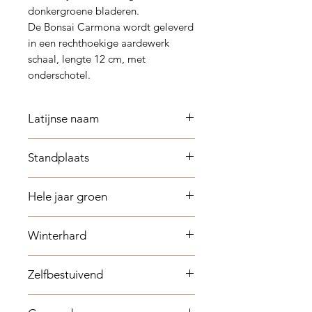
donkergroene bladeren.
De Bonsai Carmona wordt geleverd
in een rechthoekige aardewerk
schaal, lengte 12 cm, met
onderschotel.
Latijnse naam
Carmona - microphylla
Standplaats
Halfschaduw
Hele jaar groen
Nee
Winterhard
Nee
Zelfbestuivend
Nee