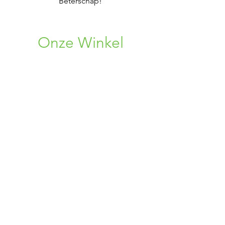
Beterschap!
Onze Winkel
Rosweg 33
1750 Lennik, BE
+32 (0) 496 08 86 38
+32 (0) 456 34 75 96
02 309 72 19
bloemen.alpina@gmail.com
Openingsuren
Maandag : 10:00 - 19:00
Dinsdag : Gesloten