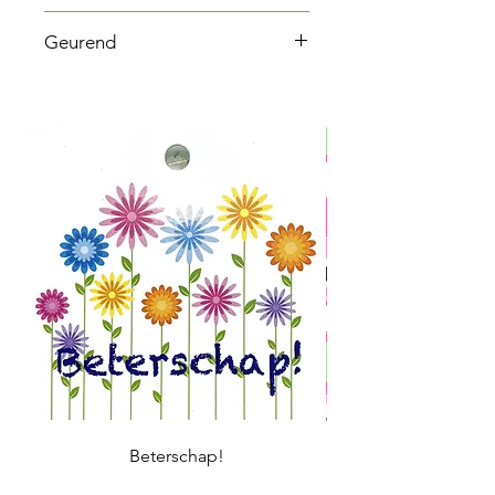
Nee
Geurend
Niet geurend
Beterschap!