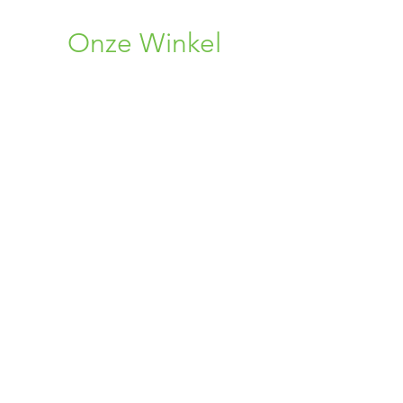
Onze Winkel
Rosweg 33
1750 Lennik, BE
+32 (0) 496 08 86 38
+32 (0) 456 34 75 96
02 309 72 19
bloemen.alpina@gmail.com
Openingsuren
Maandag : 10:00 - 19:00
Dinsdag : Gesloten
Woensdag : Gesloten