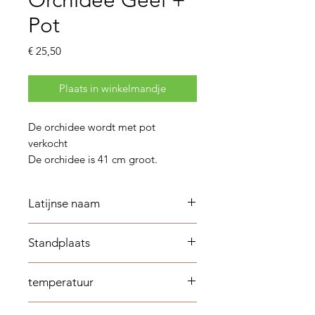
Orchidee Geel +
Pot
Prijs
€ 25,50
Plaats in winkelmandje
De orchidee wordt met pot
verkocht
De orchidee is 41 cm groot.
Latijnse naam
Phalaenopsis
Standplaats
Op een plaats waar veel licht is
temperatuur
maar geen direct zonlicht.
tussen 20 ºC en 22 ºC.