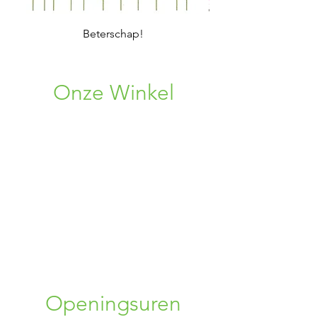
Beterschap!
Onze Winkel
Rosweg 33
1750 Lennik, BE
+32 (0) 496 08 86 38
+32 (0) 456 34 75 96
02 309 72 19
bloemen.alpina@gmail.com
Openingsuren