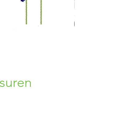
suren
- 19:00
loten
loten
 - 19:00
 19:00