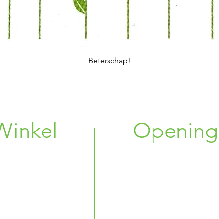
Beterschap!
Winkel
Opening
g 33
Maandag : 10:00 
nik, BE
Dinsdag : Ges
Woensdag : Ges
 08 86 38
Donderdag : 14:00
6 34 75 96
Vrijdag : 10:00 -