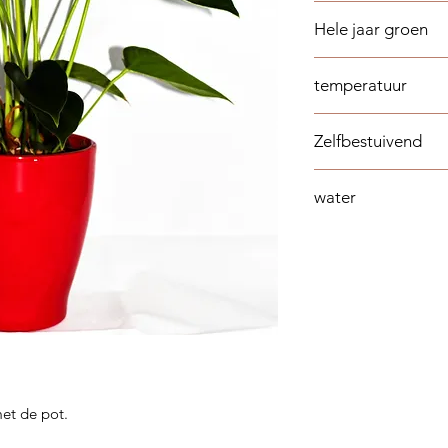
Heeft voldoende lich
Hele jaar groen
Nee
temperatuur
tussen 20 ° C en 22 
Zelfbestuivend
Nee
water
een keer per week w
vaker worden bewat
et de pot.