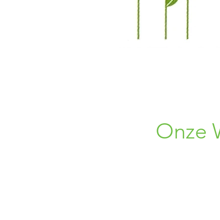
Onze 
Roswe
1750 Len
+32 (0) 496
+32 (0) 45