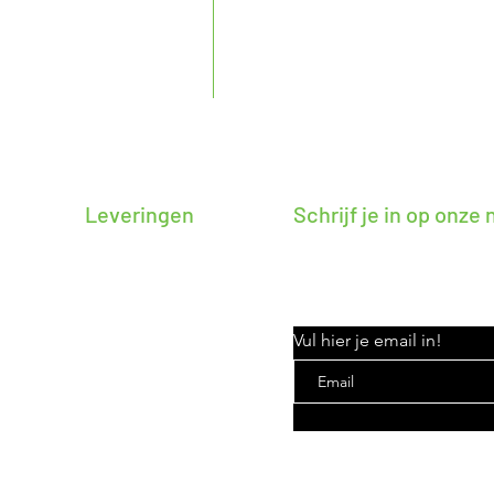
 72 19
Zaterdag : 14:00 
Zondag : 10:00 -
na@gmail.com
Leveringen
Schrijf je in op onze
Blijf zo op de hoogte van n
rabant, Brusselse rand en
Denderstreek.
Vul hier je email in!
k & Instagram!