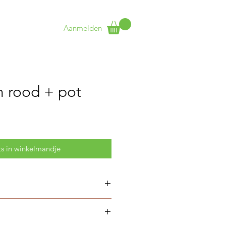
Aanmelden
t
More
 rood + pot
ts in winkelmandje