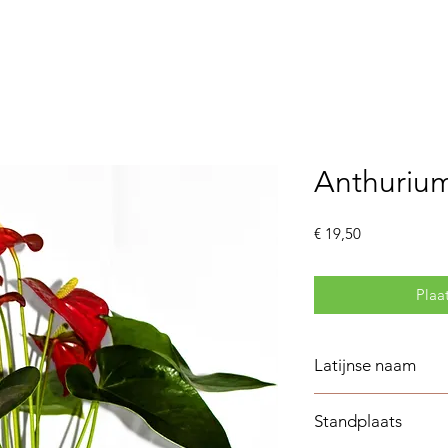
Bloemenautomaat
Webshop
Contac
Anthurium
Prijs
€ 19,50
Plaa
Latijnse naam
Anthurium
Standplaats