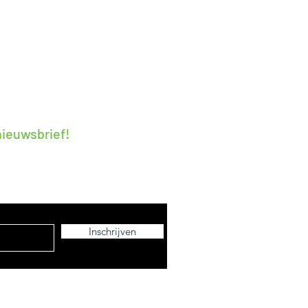
- 18:00
 13:00
 nieuwsbrief!
ieuwe acties en nieuwtjes
Inschrijven