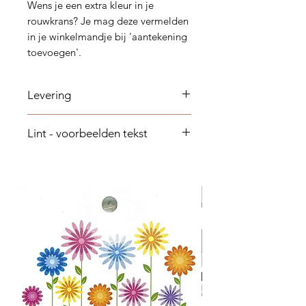
Wens je een extra kleur in je
rouwkrans? Je mag deze vermelden
in je winkelmandje bij 'aantekening
toevoegen'.
Levering
Graag 2-3 dagen op voorhand
Lint - voorbeelden tekst
bestellen
Een laatste groet
Rust zacht
Rust in vrede
Dag lieve ...
In dankbare herinnering
Je zult altijd in onze herinnering
blijven voortleven
Woorden schieten te kort
We zullen je missen
We houden van je