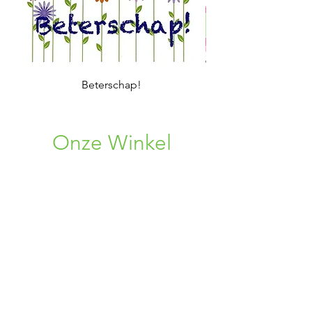
Voor altijd in mijn/ons hart
Beterschap!
Onze Winkel
Rosweg 33
1750 Lennik, BE
+32 (0) 496 08 86 38
+32 (0) 456 34 75 96
02 309 72 19
bloemen.alpina@gmail.com