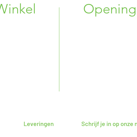
Winkel
Opening
g 33
Maandag : 10:00 
nik, BE
Dinsdag : Ges
Woensdag : Ges
 08 86 38
Donderdag : 14:00
6 34 75 96
Vrijdag : 10:00 -
 72 19
Zaterdag : 14:00 
Zondag : 10:00 -
na@gmail.com
Leveringen
Schrijf je in op onze
Blijf zo op de hoogte van n
rabant, Brusselse rand en