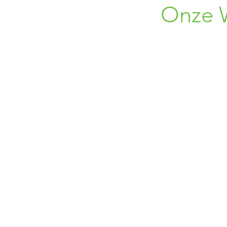
Onze 
Roswe
1750 Len
+32 (0) 496
+32 (0) 45
02 309
bloemen.alpi
Leveringen enkel in Vlaams-B