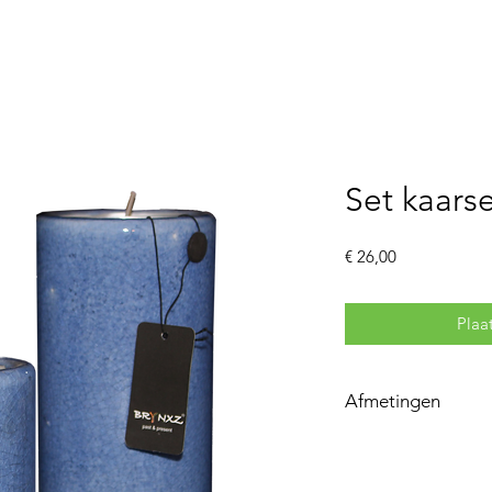
Bloemenautomaat
Webshop
Contac
Set kaars
Prijs
€ 26,00
Plaa
Afmetingen