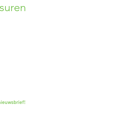
suren
- 19:00
loten
loten
 - 19:00
 19:00
- 18:00
 13:00
 nieuwsbrief!
ieuwe acties en nieuwtjes