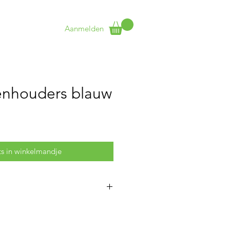
Aanmelden
t
More
enhouders blauw
ts in winkelmandje